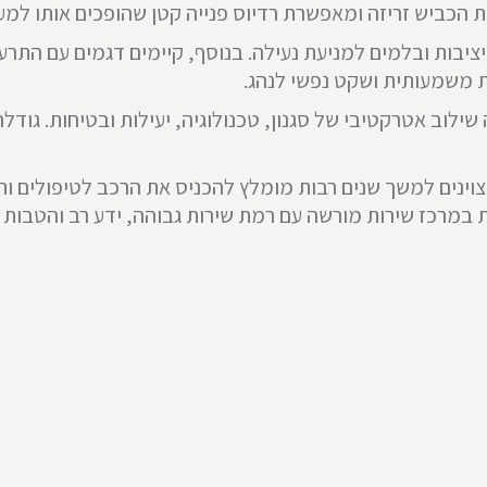
ת הכביש זריזה ומאפשרת רדיוס פנייה קטן שהופכים אותו למעו
 יציבות ובלמים למניעת נעילה. בנוסף, קיימים דגמים עם הת
ת משמעותית ושקט נפשי לנהג.
 2022 היא מכונית שיש בה שילוב אטרקטיבי של סגנון, טכנולוגיה, יעילות וב
לשמור על ביצועים מצוינים למשך שנים רבות מומלץ להכניס את הרכב לטיפ
במרכז שירות מורשה עם רמת שירות גבוהה, ידע רב והטבות יי