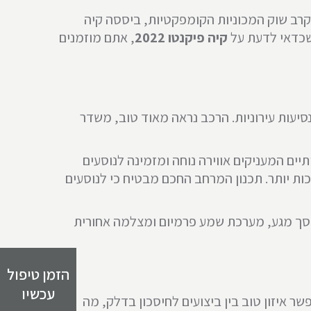
קרב שוק המכוניות הקומפקטיות, ביססה קיה
קיה פיקנטו
2022
, אתם מוזמנים
סיעות עירוניות. הרכב נראה מאוד טוב, משדר
יים המעניקים אווירה נוחה ומזמינה לנוסעים
ות יותר. תכנון המרחב החכם מבטיח כי לנוסעים
תמש, עם מסך מגע, מערכת שמע פרמיום ומצלמה אחורית
הזמן טיפול
עכשיו
עדכני המפיק 84 כ"ס ו-12 קג"מ מוצמד ל-5 הילוכים. המנוע מאפשר איזון טוב בין ביצועים לחיסכון בדלק, מה