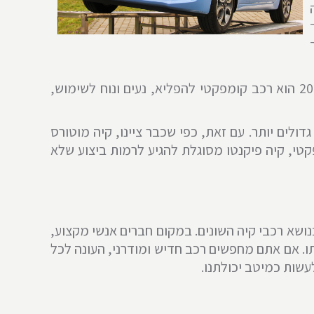
תרחישים כאלו ואחרים, מלווים אותנו כמעט בכל יום מחיינו, בעוד שאין הכרח שהדברים יהיו כך. קיה פיקנטו 2022 הוא רכב קומפקטי להפליא, נעים ונוח לשימוש,
ולים יותר. עם זאת, כפי שכבר ציינו, קיה מוטורס
טי, קיה פיקנטו מסוגלת להגיע לרמות ביצוע שלא
נושא רכבי קיה השונים. במקום חברים אנשי מקצוע,
תו. אם אתם מחפשים רכב חדיש ומודרני, העונה לכל