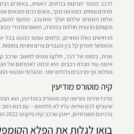
לרכב מספר יתרונות בולטים. ראשית, באזורים רבי
זמינים ונוחים. כתוצאה מכך, נהגים רבים מוצאים א
שלוח הזמנים שלהם הולך ומתעכב. מפעם לפעם, רו
תקוותם הרגעית חולפת במהרה, משום שממדי מכוניתם
ומאפשר תמרון קל בין מעברים צרים וחניות צפופות.
שנית, בסופו של דבר, חלקנו נוטים לחשוב שרכב קטן
איננה עוד חברת רכבים. היא זכתה לאהדתם של הנה
נופלות אף מרכבים גדולים יותר. מהנדסי וטכנאי הח
קיה מוטורס מודיעין
מרכז שירות מורשה קיה מוטורס במודיעין, הוא המקו
שיעניקו לכם שירות עליו לא חלמתם – עם דגש רחב ע
צרכיכם השגרתיים, ייתכן שרכב קיה פיקנטו 2022 הוא הרכב בשבילכם. צרו איתנו קשר עוד היום, ואנחנו מבטיחים לעשות כמיטב יכולתנו.
בואו לגלות את הפלא הקומפקטי ק