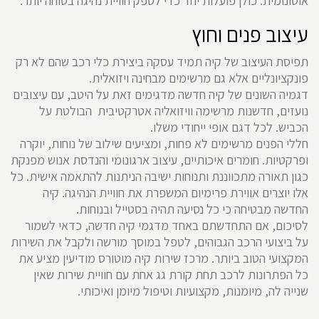
אוטונומית. כולן פועלות יחד כדי לספק חוויית נהיגה בטוחה יותר.
עיצוב פנים וחוץ
תפיסת העיצוב של קיה תמיד עסקה ביצירת כלי רכב שהם לא רק
פונקציונליים אלא גם מרשימים מבחינה ויזואלית.
דגמיה השונים של קיה חדשה מדגימים זאת על היטב, עם עיצובים
נועזים, חדשנות מרשימה וויזואליה אטרקטיבית הבולטת על
הכביש. לכל דגם אופי ייחודי משלו.
חללי הפנים מרשימים לא פחות, ומציעים שילוב של נוחות, יוקרה
ופרקטיות. חומרים איכותיים, עיצוב ארגונומי והנדסת אנוש מפנקת
כגון תאורה מתכווננת ותנוחות ישיבה הניתנות להתאמה אישית. כל
אלו יוצרים אווירת פרימיום המשפרת את חוויית הנהיגה. קיה
החדשה מבטיחה כי כל נסיעה תהיה בסטייל ובנוחות.
לסיכום, אם התחדשתם באחד מדגמי קיה חדשה, כדאי לשמור
על ביצועי הרכב הגבוהים, לטפל במוסך מורשה ולקבל את השירות
המקצועי הטוב ביותר. מרכז שירות קיה מוטורס מודיעין מציע את
כל הפתרונות לרכב תחת קורת גג אחת עם חוויית שירות שאין
שנייה לה, מיומנות, מקצועיות וטיפול מיומן ואיכותי.