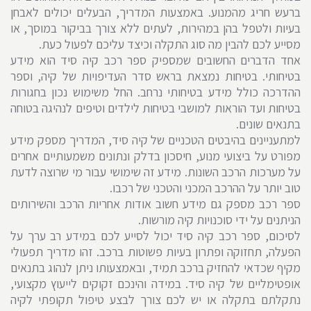
ברעש חריג מהמנוע. באמצעות המדריך, הבעלים יכולים לאבחן
בעיות ולטפל בהן במהירות, לעתים ללא צורך בביקור במוסך, או
מסייע לכם להבין מה סוג התקלה וכיצד עליכם לפעול כעת.
אחד הדברים החשובים שמספיק ספר רכב קיה סיד הוא מידע
בטיחותי. בטיחות נמצאת בראש סדר העדיפויות של קיה, וספר
ההדרכה כולל מידע בטיחותי נרחב. החל משימוש נכון בחגורות
בטיחות ועד הוראות למושבי בטיחות לילדים וטיפים לנהיגה בטוחה
בתנאים שונים.
למתעניינים בהיבטים הטכניים של קיה סיד, המדריך מספק מידע
מפורט על ביצועי מנוע, חיסכון בדלק ונתונים משמעותיים אחרים
על מערכות הרכב השונות. מידע זה שימושי עבור מי שרוצה לדעת
טוב יותר על ההרכב המכני והטכני של רכבו.
ספר רכב מספק גם מידע חשוב אודות אחריות הרכב והשירותים
הניתנים על ידי סוכנויות קיה מורשות.
לסיכום, ספר רכב קיה סיד יכול לסייע לכם במידע רב ערך על
הפעלה, תחזוקה ופתרון בעיות פשוטות ברכב. זהו מדריך תפעולי
מקיף שכדאי להחזיק ברכב תמיד, ובאמצעותו ניתן לנהוג בתנאים
אופטימליים של קיה סיד. במידה והינכם זקוקים לייעוץ מקצועי,
נתקלתם בתקלה או יש לכם צורך לבצע טיפול תקופתי לקיה