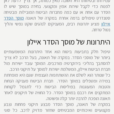
עמידותו ובטיחותו היא חשובה מאין כמותה, אך צריך לדעת לאן
לפנות כדי לקבל שירות אמין ומקצועי. בחירה במוסך שיש לו
הסדר עם אחת או עם כמה מחברות הביטוח המובילות מבטיחה
סטנדרט טיפולים ברמה אחרת במקרה של תאונה
מוסך הסדר
איילון
מציע יתרונות רבים, המעניקים לנהגים שקט נפשי והליך
נטול טרחה.
היתרונות של מוסך הסדר איילון
טיפול חלק בתביעות ביטוח הוא אחד היתרונות המשמעותיים
ביותר של מוסכי הסדר. במקרה של תאונה, בעל הרכב לא צריך
להסתבך בהליכי בירוקרטיה מורכבים. המוסך עובד ישירות מול
חברת הביטוח איילון, המשלמת ישירות למוסך על תיקוני הרכב.
כל שנותר הוא לשלם את ההשתתפות העצמית שגם היא מופחתת
במידה ומטפלים במוסך הסדר. חברת הביטוח מעניקה הנחות
והטבות המעוגנות בפוליסות הביטוח כדי לתגמל לקוחות
המתקנים את רכבם במוסך הסדר. כל החוויה של תיקונים לאחר
תאונה הופכת להרבה יותר קלה ופשוטה.
במקרה של תאונה, מוסך הסדר מבצע תיקוני פחחות וצבע
מקצועיים ואיכותיים המבטיחים שחזור מדויק לרכב. כל סוגי