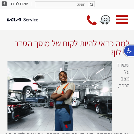
חפש:
share
חפש:
facebook
מעב
*9787
לעמו
ראשי
למה כדאי להיות לקוח של מוסך הסדר
איילון?
שמירה
על
מצב
הרכב,