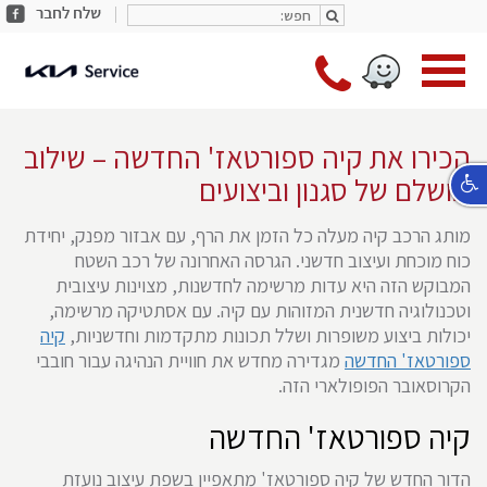
חפש:
share
חפש:
facebook
מעב
*9787
לעמו
ראשי
הכירו את קיה ספורטאז' החדשה – שילוב
מושלם של סגנון וביצועים
מותג הרכב קיה מעלה כל הזמן את הרף, עם אבזור מפנק, יחידת
כוח מוכחת ועיצוב חדשני. הגרסה האחרונה של רכב השטח
המבוקש הזה היא עדות מרשימה לחדשנות, מצוינות עיצובית
וטכנולוגיה חדשנית המזוהות עם קיה. עם אסתטיקה מרשימה,
יכולות ביצוע משופרות ושלל תכונות מתקדמות וחדשניות,
קיה
ספורטאז' החדשה
מגדירה מחדש את חוויית הנהיגה עבור חובבי
הקרוסאובר הפופולארי הזה.
קיה ספורטאז' החדשה
הדור החדש של קיה ספורטאז' מתאפיין בשפת עיצוב נועזת