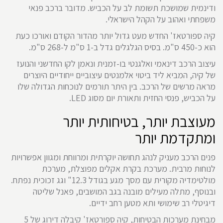
ודינמית שמושכת תשומת לב על הכביש. מדובר ברכב פנאי
משפחתי ואהוב על הקהל הישראלי.
קיה ספורטאז' החדש מעט גדול יותר מהדור הקודם ואורכו כעת
הוא כ-450 ס"מ. בסיס הגלגלים גדל ב-1 ס"מ ל-268 ס"מ.
עיצוב הרכב דינאמי ואלגנטי בו-זמנית ונאמן לקו החדשני והנועז
של קיה, המביא ליד ביטוי אלמנטים עיצוביים ייחודיים היוצרים
מראה מרשים של הרכב. בין היתר תורמים לנוכחות הגדולה שלו
על הכביש, פנסי החזית ותאורת יום מסוג LED.
מעוצבת יותר, בטיחותית יותר
ומתקדמת יותר
פנים הרכב מעניק לנהג תחושה יוקרתית ומרווחת ומגוון אפשרויות
לנוחות מרבית. מערכת בקרת אקלים מפוצלת, מערכת
מולטימדיה מקורית עם מסך מגע בגודל 12.3" וגג זכוכית נפתח.
ובנוסף, מתלה מעילים מובנה בגב המושבים, פאנל שליטה
דיגיטלי רב שימושי ותא מטען רחב ידיים.
מבחינת מערכות הבטיחות, קיה ספורטאז' קיבלה דירוג של 5