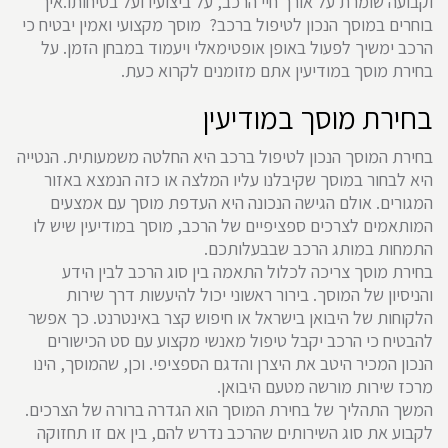
וקבועה שומרת על אורך חיי הרכב, על ביצועיו ועל בטיחותו.איך
בוחרים במוסך הנכון לטיפול ברכב? מוסך מקצועי ואמין יבטיח כי
הרכב ימשיך לפעול באופן אופטימאלי ויעמוד במבחן הזמן. על
בחירת מוסך במודיעין אתם מזומנים לקרוא כעת.
בחירת מוסך במודיעין
בחירת המוסך הנכון לטיפול ברכב היא החלטה משמעותית. הנטייה
היא לבחור במוסך שקיבלנו עליו המלצה או כזה הנמצא באזור
המגורים. אולם הגישה הנכונה היא העדפת מוסך עם אמצעים
המותאמים לצרכים ספציפיים של הרכב, מוסך במודיעין שיש לו
התמחות במותג הרכב שבבעלותכם.
בחירת מוסך צריכה לכלול התאמה בין סוג הרכב לבין הידע
והניסיון של המוסך. בירור ראשוני יכול להיעשות דרך שירות
הלקוחות של היבואן בישראל או חיפוש קצר באינטרנט. כך אפשר
להבטיח כי הרכב יקבל טיפול מאנשי מקצוע עם סט הכישורים
הנכון המכיר היטב את היצרן והדגם הספציפי. וכן, שהמוסך, הינו
מרכז שירות מורשה מטעם היבואן.
המשך התהליך של בחירת המוסך הוא הגדרה ברורה של הצרכים.
לקבוע את סוג השירותים שהרכב נדרש להם, בין אם זו תחזוקה