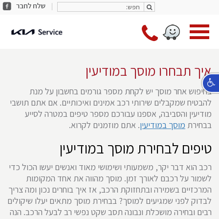
חפש:
share
חפש:
facebook
מעב
*9787
לעמו
ראשי
איך תבחרו מוסך במודיעין
בחיפוש אחר מוסך יש לקחת מספר גורמים בחשבון על מנת
להבטיח שמקבלים שירותי רכב אמינים ואיכותיים. אם אתם תושבי
מודיעין והסביבה, אספנו עבורכם מספר טיפים במטרה לסייע
בבחירת
מוסך במודיעין
. אתם מוזמנים לקרוא.
טיפים לבחירת מוסך במודיעין
רכב הוא דבר יקר, משמעותי ושימושי מאוד ואנשים יעשו הכול כדי
לשמור על רכבם לאורך זמן. מוסך מהווה את אחד המקומות
המרכזיים בשמירה ובתחזוקת הרכב, אז איך בוחרים נכון ומה צריך
לבדוק לפני שמגיעים למוסך? בבחירת מוסך מתאים יעלו שיקולים
רבים ובחירה מושכלת ונבונה תסב שקט נפשי רב לבעל הרכב. הנה